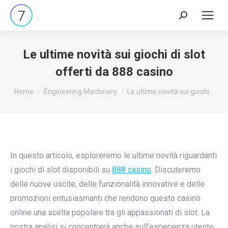
Search:
Le ultime novità sui giochi di slot
offerti da 888 casino
You are here:
Home
Engineering Machinery
Le ultime novità sui giochi…
In questo articolo, esploreremo le ultime novità riguardanti
i giochi di slot disponibili su
888 casino
. Discuteremo
delle nuove uscite, delle funzionalità innovative e delle
promozioni entusiasmanti che rendono questo casinò
online una scelta popolare tra gli appassionati di slot. La
nostra analisi si concentrerà anche sull’esperienza utente