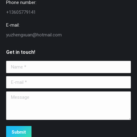
Phone number:
+13605779141
E-mail:
yuzhengxuan@hotmail.com
Get in touch!
Name *
E-mail *
Message
Submit