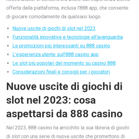
offerta dalla piattaforma, inclusa l’888 app, che consente
di giocare comodamente da qualsiasi luogo.
Nuove uscite di giochi di slot nel 2023
Funzionalità innovative e tecnologie all’avanguardia
Le promozioni più interessanti su 888 casino
L’esperienza utente sull’888 casino app
Le slot più popolari del momento su casino 888
Considerazioni finali e consigli per i giocatori
Nuove uscite di giochi di
slot nel 2023: cosa
aspettarsi da 888 casino
Nel 2023, 888 casino ha arricchito la sua libreria di giochi
di slot con una serie di nuove uscite che promettono di