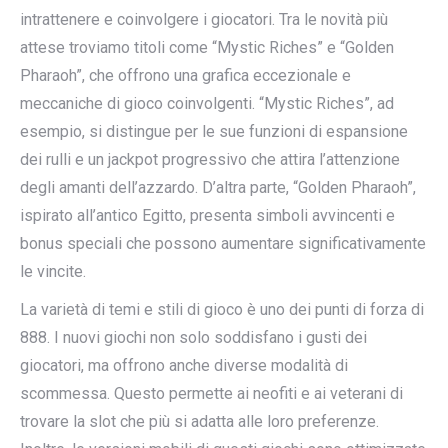
intrattenere e coinvolgere i giocatori. Tra le novità più
attese troviamo titoli come “Mystic Riches” e “Golden
Pharaoh”, che offrono una grafica eccezionale e
meccaniche di gioco coinvolgenti. “Mystic Riches”, ad
esempio, si distingue per le sue funzioni di espansione
dei rulli e un jackpot progressivo che attira l’attenzione
degli amanti dell’azzardo. D’altra parte, “Golden Pharaoh”,
ispirato all’antico Egitto, presenta simboli avvincenti e
bonus speciali che possono aumentare significativamente
le vincite.
La varietà di temi e stili di gioco è uno dei punti di forza di
888. I nuovi giochi non solo soddisfano i gusti dei
giocatori, ma offrono anche diverse modalità di
scommessa. Questo permette ai neofiti e ai veterani di
trovare la slot che più si adatta alle loro preferenze.