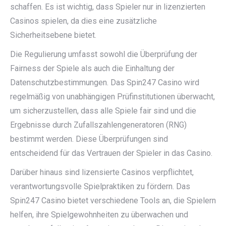
schaffen. Es ist wichtig, dass Spieler nur in lizenzierten
Casinos spielen, da dies eine zusätzliche
Sicherheitsebene bietet.
Die Regulierung umfasst sowohl die Überprüfung der
Fairness der Spiele als auch die Einhaltung der
Datenschutzbestimmungen. Das Spin247 Casino wird
regelmäßig von unabhängigen Prüfinstitutionen überwacht,
um sicherzustellen, dass alle Spiele fair sind und die
Ergebnisse durch Zufallszahlengeneratoren (RNG)
bestimmt werden. Diese Überprüfungen sind
entscheidend für das Vertrauen der Spieler in das Casino.
Darüber hinaus sind lizensierte Casinos verpflichtet,
verantwortungsvolle Spielpraktiken zu fördern. Das
Spin247 Casino bietet verschiedene Tools an, die Spielern
helfen, ihre Spielgewohnheiten zu überwachen und