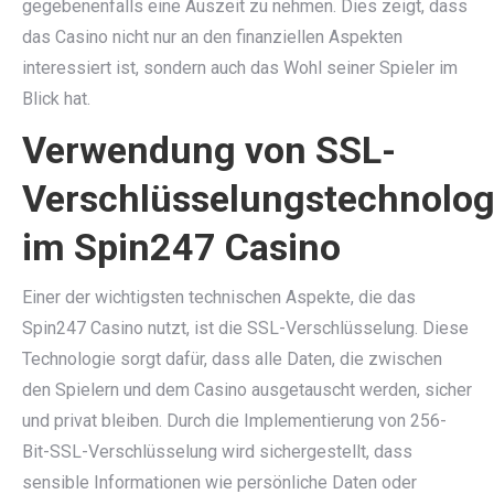
gegebenenfalls eine Auszeit zu nehmen. Dies zeigt, dass
das Casino nicht nur an den finanziellen Aspekten
interessiert ist, sondern auch das Wohl seiner Spieler im
Blick hat.
Verwendung von SSL-
Verschlüsselungstechnolog
im Spin247 Casino
Einer der wichtigsten technischen Aspekte, die das
Spin247 Casino nutzt, ist die SSL-Verschlüsselung. Diese
Technologie sorgt dafür, dass alle Daten, die zwischen
den Spielern und dem Casino ausgetauscht werden, sicher
und privat bleiben. Durch die Implementierung von 256-
Bit-SSL-Verschlüsselung wird sichergestellt, dass
sensible Informationen wie persönliche Daten oder