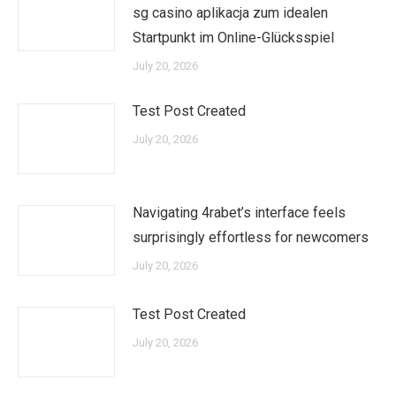
sg casino aplikacja zum idealen
Startpunkt im Online-Glücksspiel
July 20, 2026
Test Post Created
July 20, 2026
Navigating 4rabet’s interface feels
surprisingly effortless for newcomers
July 20, 2026
Test Post Created
July 20, 2026