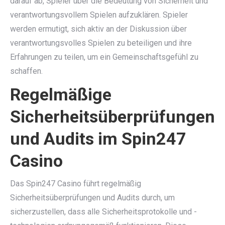
darauf ab, Spieler über die Bedeutung von Sicherheit und
verantwortungsvollem Spielen aufzuklären. Spieler
werden ermutigt, sich aktiv an der Diskussion über
verantwortungsvolles Spielen zu beteiligen und ihre
Erfahrungen zu teilen, um ein Gemeinschaftsgefühl zu
schaffen.
Regelmäßige
Sicherheitsüberprüfungen
und Audits im Spin247
Casino
Das Spin247 Casino führt regelmäßig
Sicherheitsüberprüfungen und Audits durch, um
sicherzustellen, dass alle Sicherheitsprotokolle und -