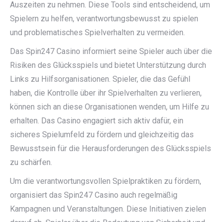
Auszeiten zu nehmen. Diese Tools sind entscheidend, um
Spielern zu helfen, verantwortungsbewusst zu spielen
und problematisches Spielverhalten zu vermeiden.
Das Spin247 Casino informiert seine Spieler auch über die
Risiken des Glücksspiels und bietet Unterstützung durch
Links zu Hilfsorganisationen. Spieler, die das Gefühl
haben, die Kontrolle über ihr Spielverhalten zu verlieren,
können sich an diese Organisationen wenden, um Hilfe zu
erhalten. Das Casino engagiert sich aktiv dafür, ein
sicheres Spielumfeld zu fördern und gleichzeitig das
Bewusstsein für die Herausforderungen des Glücksspiels
zu schärfen.
Um die verantwortungsvollen Spielpraktiken zu fördern,
organisiert das Spin247 Casino auch regelmäßig
Kampagnen und Veranstaltungen. Diese Initiativen zielen