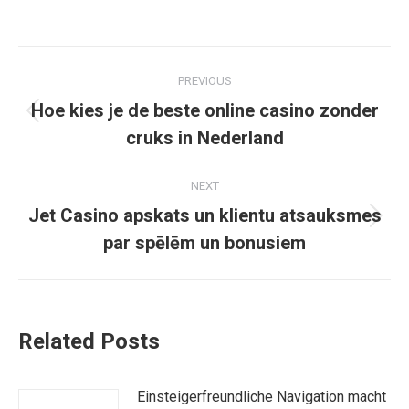
Post
PREVIOUS
navigation
Hoe kies je de beste online casino zonder
Previous
cruks in Nederland
post:
NEXT
Jet Casino apskats un klientu atsauksmes
Next
par spēlēm un bonusiem
post:
Related Posts
Einsteigerfreundliche Navigation macht