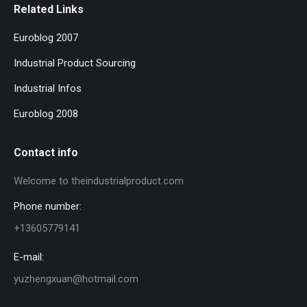
Related Links
Euroblog 2007
Industrial Product Sourcing
Industrial Infos
Euroblog 2008
Contact info
Welcome to theindustrialproduct.com
Phone number:
+13605779141
E-mail:
yuzhengxuan@hotmail.com