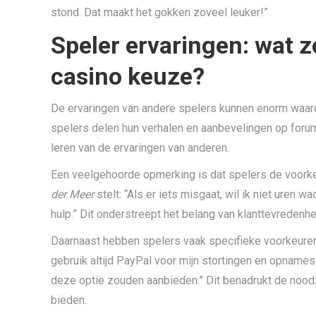
stond. Dat maakt het gokken zoveel leuker!”
Speler ervaringen: wat 
casino keuze?
De ervaringen van andere spelers kunnen enorm waarde
spelers delen hun verhalen en aanbevelingen op foru
leren van de ervaringen van anderen.
Een veelgehoorde opmerking is dat spelers de voorke
der Meer
stelt: “Als er iets misgaat, wil ik niet uren wa
hulp.” Dit onderstreept het belang van klanttevredenh
Daarnaast hebben spelers vaak specifieke voorkeure
gebruik altijd PayPal voor mijn stortingen en opnames.
deze optie zouden aanbieden.” Dit benadrukt de noodz
bieden.