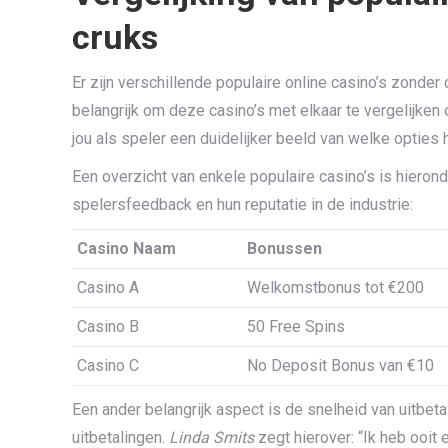
cruks
Er zijn verschillende populaire online casino’s zonde
belangrijk om deze casino’s met elkaar te vergelijken
jou als speler een duidelijker beeld van welke opties 
Een overzicht van enkele populaire casino’s is hieron
spelersfeedback en hun reputatie in de industrie:
Casino Naam
Bonussen
Casino A
Welkomstbonus tot €200
Casino B
50 Free Spins
Casino C
No Deposit Bonus van €10
Een ander belangrijk aspect is de snelheid van uitbet
uitbetalingen.
Linda Smits
zegt hierover: “Ik heb ooit 