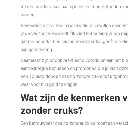
tot een breder scala aan spellen en mogelijkheden zo
bieden.
Bovendien zijn er veel spelers die zich willen conce
Zandvliet
het verwoordt: “Ik vind het belangrijk om m
dat me beperkt. Een casino zonder cruks geeft me die 
hun gokervaring.
Daarnaast zijn er ook praktische voordelen aan het k
aantrekkelijke bonussen en promoties die je kunt gebr
een 10 euro deposit casino zonder cruks tot uitgeb
waar voor hun geld te krijgen.
Wat zijn de kenmerken 
zonder cruks?
Een betrouwbaar casino zonder cruks moet aan verschil