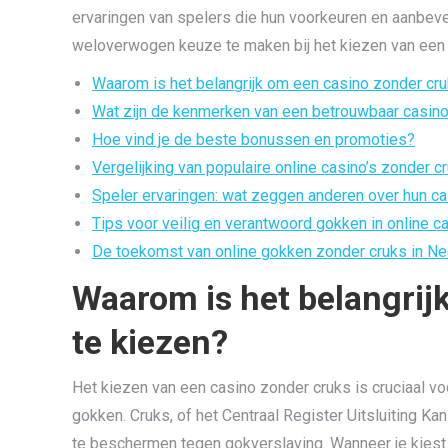
ervaringen van spelers die hun voorkeuren en aanbeve
weloverwogen keuze te maken bij het kiezen van ee
Waarom is het belangrijk om een casino zonder cru
Wat zijn de kenmerken van een betrouwbaar casin
Hoe vind je de beste bonussen en promoties?
Vergelijking van populaire online casino’s zonder c
Speler ervaringen: wat zeggen anderen over hun c
Tips voor veilig en verantwoord gokken in online ca
De toekomst van online gokken zonder cruks in Ne
Waarom is het belangrij
te kiezen?
Het kiezen van een casino zonder cruks is cruciaal vo
gokken. Cruks, of het Centraal Register Uitsluiting K
te beschermen tegen gokverslaving. Wanneer je kiest 