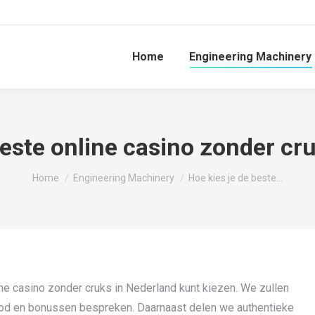
Home
Engineering Machinery
beste online casino zonder cr
You are here:
Home
Engineering Machinery
Hoe kies je de beste…
line casino zonder cruks in Nederland kunt kiezen. We zullen
bod en bonussen bespreken. Daarnaast delen we authentieke